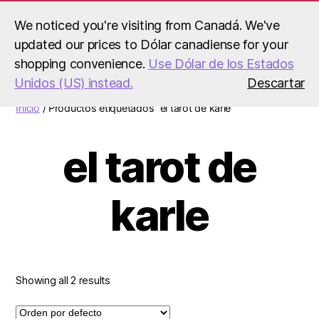
We noticed you're visiting from Canadá. We've
updated our prices to Dólar canadiense for your
Menú
shopping convenience.
Use Dólar de los Estados
El
Unidos (US) instead.
Descartar
Tarot
de
Inicio
/ Productos etiquetados “el tarot de karle”
Karle
el tarot de
karle
Showing all 2 results